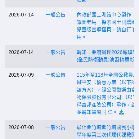
2026-07-14
一般公告
內政部國土測繪中心製作「
識圖老馬－探索國土測繪圖
兒童版宣導摺頁，請自行下
用。
2026-07-14
一般公告
轉知：縣府辦理2026城鎮韌
(全民防衛動員)演習精華影
2026-07-09
一般公告
115年至118年全國公教員工
遊平安卡優惠方案（以下簡 
該方案），經公開徵選由富
物保險股份有限公司 （以下
稱富邦產險公司）承作，請
並轉知貴屬同 仁。
2026-07-08
一般公告
彰化縣竹塘鄉竹塘國民小學1
學年度第二次代理代課教師