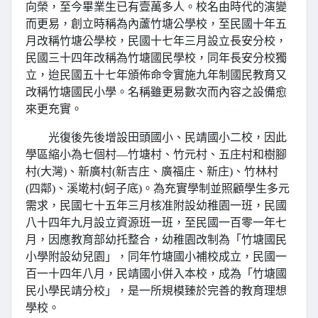
向榮，至今畢業生已有壹萬多人。校名由時代的演變
而更易，創立時稱為內蘆竹塘公學校，至民國十年五
月改稱竹塘公學校，民國十七年三月設立長安分校，
民國三十四年改稱為竹塘國民學校，同年長安分校獨
立，迨民國五十七年頒佈命令實施九年制國民教育又
改稱竹塘國民小學。名稱雖更易數次而內容之設備愈
來更充實。
光復後先後增設田頭國小、民靖國小二校，因此
學區縮小為七個村—竹塘村、竹元村、五庄村和樹腳
村(大灣)、新廣村(新吉庄、廣福庄、新庄)、竹林村
(四鄰)、溪墘村(蚵子底)。
為充實學制並照顧學生多元
需求，
民國七十五年三月核准附設幼稚園一班，民國
八十四年九月設立資源班一班，至民國一百零一年七
月
，
因應教育部幼托整合，幼稚園改制為「竹塘國民
小學附設幼兒園」，同年竹塘國小補校成立，
民國一
百一十四年八月，民靖國小併入本校，成為「竹塘國
民小學民靖分校」
，是一所規模臻於完善的教育理想
學校。