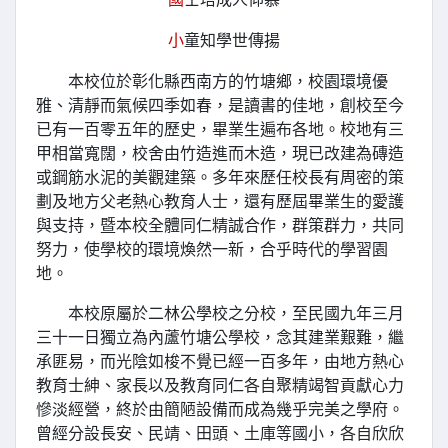
小
童知學世傳揚
本校位於彰化縣西南方的竹塘鄉，校園環境優
雅、清靜而氣候四季如春，是讀書的佳地，創校至今
已有
一百零五年
的歷史，畢業生遍布各地。校地有三
甲相當寬闊，校舍由竹造進而木造，現已改建為磚造
或鋼筋水泥的美觀建築。多年來歷任校長有周密的策
劃及地方父老熱心教育人士，還有歷屆畢業生的愛護
與支持，暨本校全體同仁精誠合作，群策群力，共同
努力，使學校的環境煥然一新，合乎時代的學習園
地。
本校原屬於二林公學校之分校，至民國九年三月
三十一日獨立為內蘆竹塘公學校，念其建業艱難，繼
承匪易，而光陰如梭不覺已經一百多年，由地方熱心
教育士紳、家長以及教育同仁各自聚精竭智貢獻心力
慘淡經營，終於由簡陋設備而成為幾乎完美之學府。
曾經分設長安、民靖、田頭、土庫等國小，各自欣欣