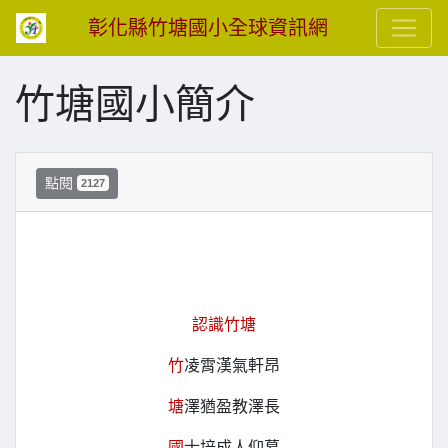
彰化縣竹塘國小全球資訊網
竹塘國小簡介
點閱
2127
認識竹塘
竹
凌霄漢氣軒昂
塘
澤猶盈教澤長
國
士培成人仰慕