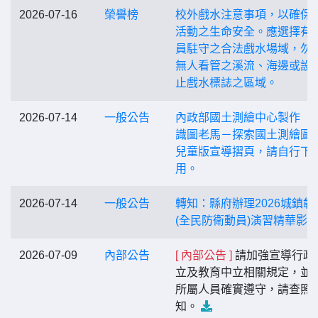
2026-07-16
榮譽榜
校外戲水注意事項，以確保
活動之生命安全。應選擇有
員駐守之合法戲水場域，勿
無人看管之溪流、海邊或設
止戲水標誌之區域。
2026-07-14
一般公告
內政部國土測繪中心製作「
識圖老馬－探索國土測繪圖
兒童版宣導摺頁，請自行下
用。
2026-07-14
一般公告
轉知：縣府辦理2026城鎮韌
(全民防衛動員)演習精華影
2026-07-09
內部公告
[ 內部公告 ]
請加強宣導行政
立及教育中立相關規定，並
所屬人員確實遵守，請查照
知。